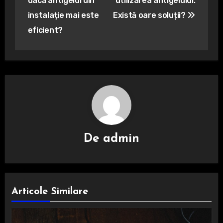
dacă antigelul din
utilizarea antigelului:
articole
instalație mai este
Există oare soluții?
eficient?
De
admin
Articole Similare