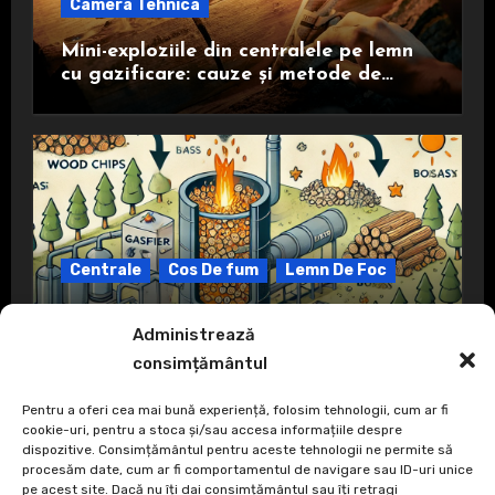
Camera Tehnica
Mini-exploziile din centralele pe lemn
cu gazificare: cauze și metode de
prevenire
Centrale
Cos De fum
Lemn De Foc
Ce înseamnă gazeificare?
Administrează
consimțământul
Pentru a oferi cea mai bună experiență, folosim tehnologii, cum ar fi
cookie-uri, pentru a stoca și/sau accesa informațiile despre
dispozitive. Consimțământul pentru aceste tehnologii ne permite să
procesăm date, cum ar fi comportamentul de navigare sau ID-uri unice
pe acest site. Dacă nu îți dai consimțământul sau îți retragi