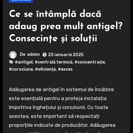
Ce se întâmplă dacă
adaug prea mult antigel?
Consecințe și soluții
De
admin
23 ianuarie 2025
#antigel
,
#centrală termică
,
#concentrație
,
#coroziune
,
#eficiență
,
#exces
Adăugarea de antigel în sistemul de încălzire
este esențială pentru a proteja instalația
împotriva înghețului și coroziunii. Cu toate
acestea, este important să respectați
proporțiile indicate de producător. Adăugarea