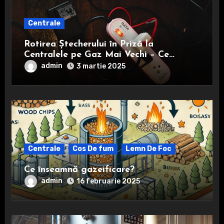
Centrale
Rotirea Ștecherului în Priză la
Centralele pe Gaz Mai Vechi – Ce
Trebuie să Știi
admin
3 martie 2025
Centrale
Cos De fum
Lemn De Foc
Ce înseamnă gazeificare?
admin
16 februarie 2025