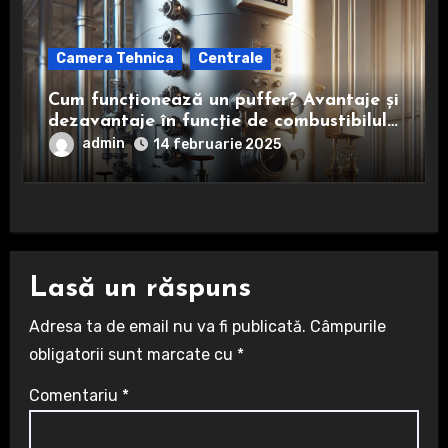
Camera Tehnica
Centrale
Cum funcționează un puffer? Avantaje și
dezavantaje în funcție de combustibilul
utilizat
admin
14 februarie 2025
Lasă un răspuns
Adresa ta de email nu va fi publicată.
Câmpurile
obligatorii sunt marcate cu
*
Comentariu
*