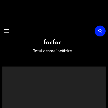
Sari
la
conținut
focfoc
Totul despre încălzire