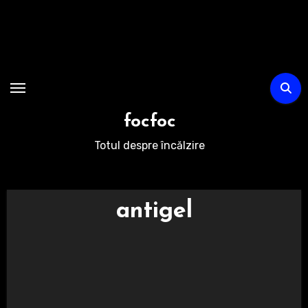
Sari
la
conținut
focfoc
Totul despre încălzire
antigel