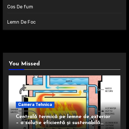
Cos De fum
Lemn De Foc
You Missed
Camera Tehnica
Centrală termică pe lemne de exterior
– o soluție eficientă și sustenabilă
pentru încălzire