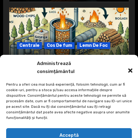
Centrale
Cos De fum
Lemn De Foc
Ce înseamnă gazeificare?
Administrează
consimțământul
Pentru a oferi cea mai bună experiență, folosim tehnologii, cum ar fi
cookie-uri, pentru a stoca și/sau accesa informațiile despre
dispozitive. Consimțământul pentru aceste tehnologii ne permite să
procesăm date, cum ar fi comportamentul de navigare sau ID-uri unice
pe acest site. Dacă nu îți dai consimțământul sau îți retragi
consimțământul dat poate avea afecte negative asupra unor anumite
funcționalități și funcții.
focfoc
Acceptă