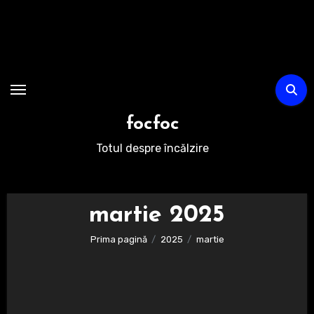
Sari
la
conținut
focfoc
Totul despre încălzire
martie 2025
Prima pagină
2025
martie