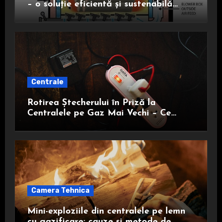
– o soluție eficientă și sustenabilă
pentru încălzire
Centrale
Rotirea Ștecherului în Priză la
Centralele pe Gaz Mai Vechi – Ce
Trebuie să Știi
Camera Tehnica
Mini-exploziile din centralele pe lemn
cu gazificare: cauze și metode de