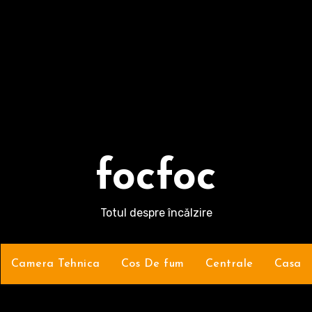
focfoc
Totul despre încălzire
Camera Tehnica
Cos De fum
Centrale
Casa