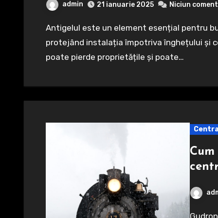
admin
21 ianuarie 2025
Niciun coment
Antigelul este un element esențial pentru buna funcționare a unei centrale termice,
protejând instalația împotriva înghețului și co
poate pierde proprietățile și poate…
Centra
Cum 
cent
ad
Gudronul este un reziduu vâscos și inflamabil care se