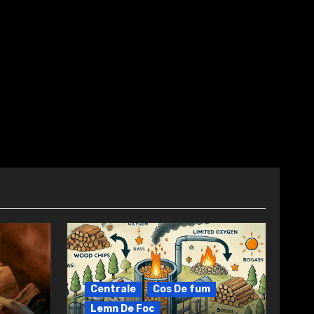
Centrale
Cos De fum
Lemn De Foc