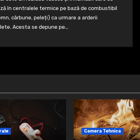
ă în centralele termice pe bază de combustibil
lemn, cărbune, peleți) ca urmare a arderii
lete. Acesta se depune pe…
rale
Camera Tehnica