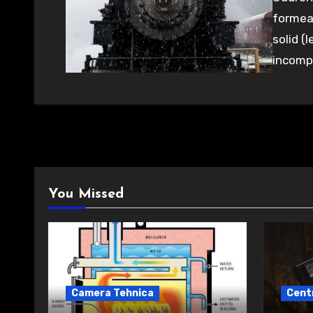
formeaz
solid (
incomp
You Missed
Camera Tehnica
Cent