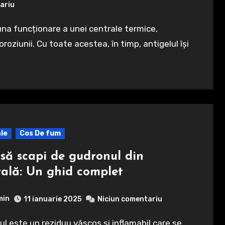
ariu
roziunii. Cu toate acestea, în timp, antigelul își
le
Cos De fum
să scapi de gudronul din
rală: Un ghid complet
min
11 ianuarie 2025
Niciun comentariu