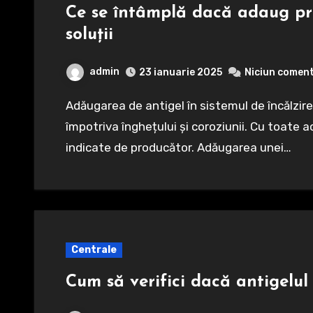
Ce se întâmplă dacă adaug pre
soluții
admin
23 ianuarie 2025
Niciun comen
Adăugarea de antigel în sistemul de încălzire este esențială pentru a proteja instalația
împotriva înghețului și coroziunii. Cu toate 
indicate de producător. Adăugarea unei…
Centrale
Cum să verifici dacă antigelul 