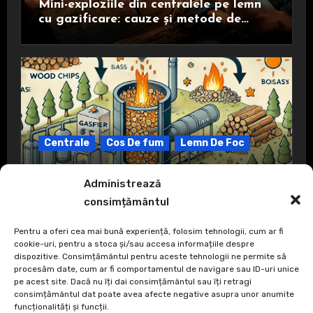
Mini-exploziile din centralele pe lemn
cu gazificare: cauze și metode de
prevenire
Centrale
Cos De fum
Lemn De Foc
Ce înseamnă gazeificare?
Administrează
consimțământul
Pentru a oferi cea mai bună experiență, folosim tehnologii, cum ar fi
cookie-uri, pentru a stoca și/sau accesa informațiile despre
dispozitive. Consimțământul pentru aceste tehnologii ne permite să
procesăm date, cum ar fi comportamentul de navigare sau ID-uri unice
pe acest site. Dacă nu îți dai consimțământul sau îți retragi
consimțământul dat poate avea afecte negative asupra unor anumite
funcționalități și funcții.