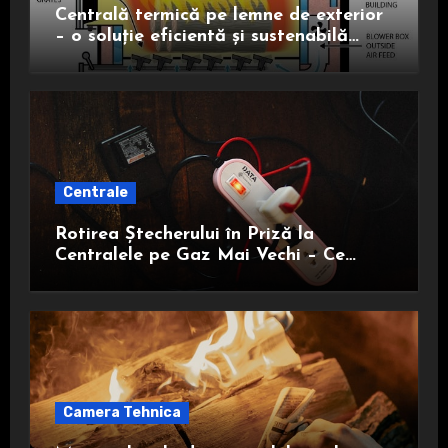
Centrală termică pe lemne de exterior
– o soluție eficientă și sustenabilă
pentru încălzire
Centrale
Rotirea Ștecherului în Priză la
Centralele pe Gaz Mai Vechi – Ce
Trebuie să Știi
Camera Tehnica