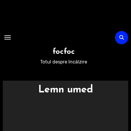
Sari
la
conținut
focfoc
Totul despre încălzire
Lemn umed