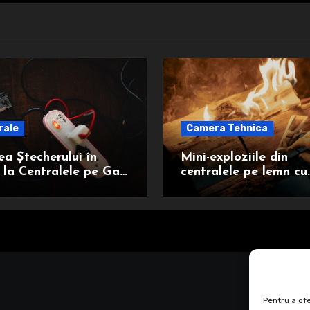
rale
Camera Tehnica
ea Ștecherului în
Mini-exploziile din
 la Centralele pe Gaz
centralele pe lemn cu
echi – Ce Trebuie să
gazificare: cauze și
metode de prevenire
Pentru a ofe