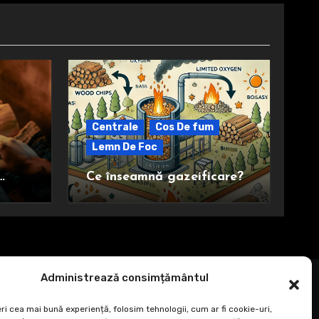
Centrale
Cos De fum
Lemn De Foc
Ce înseamnă gazeificare?
Administrează consimțământul
ri cea mai bună experiență, folosim tehnologii, cum ar fi cookie-uri,