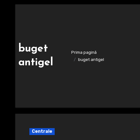
buget
Prima pagină
antigel
buget antigel
Centrale