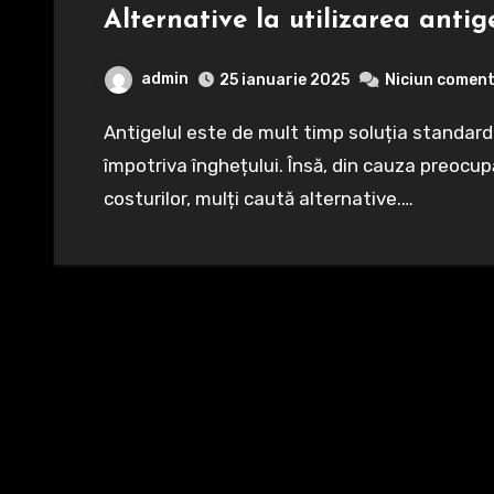
Alternative la utilizarea antige
admin
25 ianuarie 2025
Niciun coment
Antigelul este de mult timp soluția standard pentru protejarea sistemelor de încălzire
împotriva înghețului. Însă, din cauza preocup
costurilor, mulți caută alternative.…