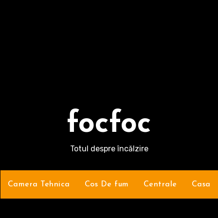
focfoc
Totul despre încălzire
Camera Tehnica
Cos De fum
Centrale
Casa