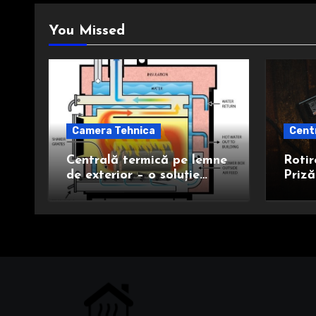
You Missed
Camera Tehnica
Cent
Centrală termică pe lemne
Rotir
de exterior – o soluție
Priză
eficientă și sustenabilă
Mai V
pentru încălzire
Știi