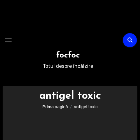
Sari
la
conținut
focfoc
Totul despre încălzire
antigel toxic
Prima pagină
antigel toxic