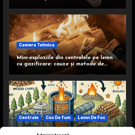
Trebuie să Știi
Camera Tehnica
Mini-exploziile din centralele pe lemn
cu gazificare: cauze și metode de
prevenire
Centrale
Cos De fum
Lemn De Foc
Ce înseamnă gazeificare?